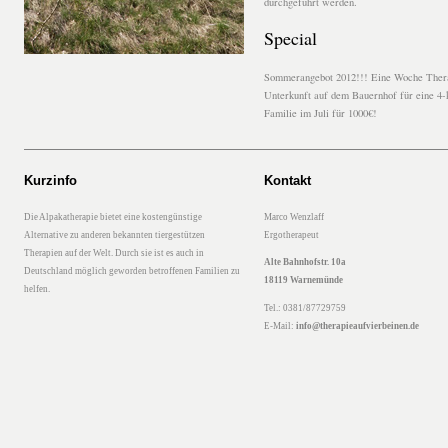
durchgeführt werden.
Special
Sommerangebot 2012!!! Eine Woche Ther
Unterkunft auf dem Bauernhof für eine 4-
Familie im Juli für 1000€!
Kurzinfo
Kontakt
Die Alpakatherapie bietet eine kostengünstige
Marco Wenzlaff
Alternative zu anderen bekannten tiergestützen
Ergotherapeut
Therapien auf der Welt. Durch sie ist es auch in
Alte Bahnhofstr. 10a
Deutschland möglich geworden betroffenen Familien zu
18119 Warnemünde
helfen.
Tel.: 0381/87729759
E-Mail:
info@therapieaufvierbeinen.de