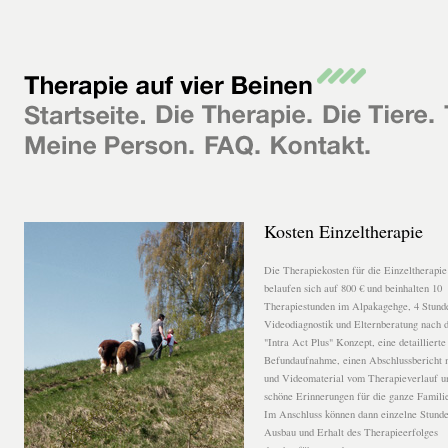
Kosten Einzeltherapie
Die Therapiekosten für die Einzeltherapie
belaufen sich auf 800 € und beinhalten 10
Therapiestunden im Alpakagehge, 4 Stund
Videodiagnostik und Elternberatung nach
"Intra Act Plus" Konzept, eine detaillierte
Befundaufnahme, einen Abschlussbericht m
und Videomaterial vom Therapieverlauf un
schöne Erinnerungen für die ganze Famili
Im Anschluss können dann einzelne Stund
Ausbau und Erhalt des Therapieerfolges